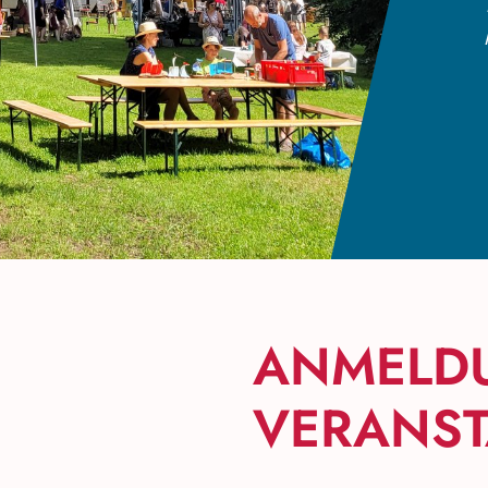
ANMELD
VERANST