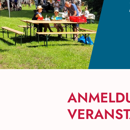
ANMELD
VERANST