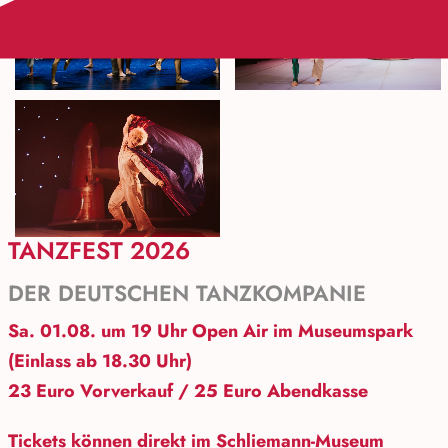
TANZFEST 2026
DER DEUTSCHEN TANZKOMPANIE
Sa. 01.08. um 19 Uhr Open Air im Museumspark
(Einlass ab 18.30 Uhr)
23 Euro Vorverkauf / 25 Euro Abendkasse
Tickets können direkt im Schliemann-Museum